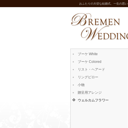
おふたりの大切な結婚式、一生の思い
ブーケ White
ブーケ Colored
リスト・ヘアード
リングピロー
小物
贈呈用アレンジ
ウェルカムフラワー