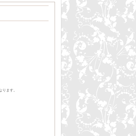
なります。
）