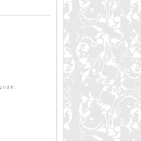
なります。
）