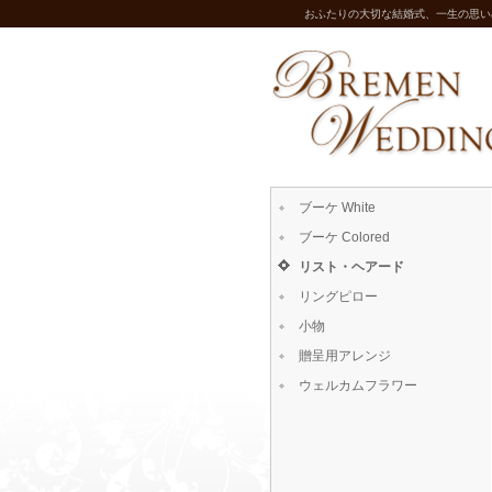
おふたりの大切な結婚式、一生の思い
ブーケ White
ブーケ Colored
リスト・ヘアード
リングピロー
小物
贈呈用アレンジ
ウェルカムフラワー