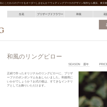
出にこだわりのブーケをオーダーしませんか？ウェディングブーケのデザイン制作なら横浜、東京
生花
プリザーブドフラワー
和装
花
和風のリングピロー
SEASON 通年
PRIC
正絹で作ったオリジナルのリングピローに、プリザ
ーブドのポンポンマムをあしらいました。和婚用に
いかがでしょうか？お式の後は、すてきなインテリ
アとしてお飾りいただけます。