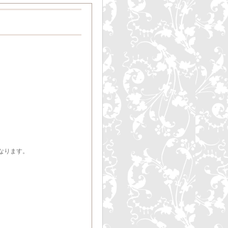
なります。
）