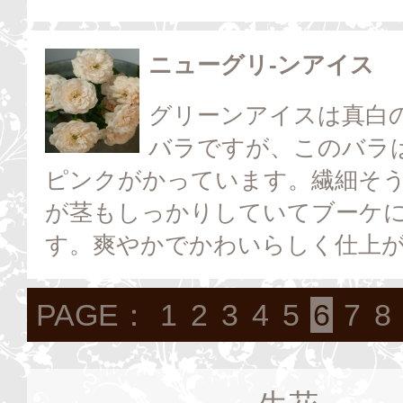
ニューグリ-ンアイス
グリーンアイスは真白
バラですが、このバラ
ピンクがかっています。繊細そ
が茎もしっかりしていてブーケ
す。爽やかでかわいらしく仕上
PAGE：
1
2
3
4
5
6
7
8