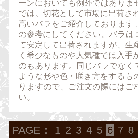
ーンにおいても例外ではありま
では、切花として市場に出荷さ
高いバラをご紹介しております
の参考にしてください。バラは
て安定して出荷されますが、生
く希少なものや人気種では入手
のもあります。同じバラでなく
ような形や色・咲き方をするも
りますので、ご注文の際にはご
い。
PAGE：
1
2
3
4
5
6
7
8