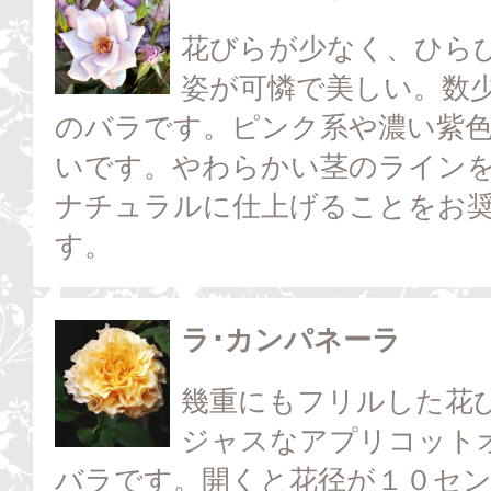
花びらが少なく、ひら
姿が可憐で美しい。数
のバラです。ピンク系や濃い紫
いです。やわらかい茎のライン
ナチュラルに仕上げることをお
す。
ラ･カンパネーラ
幾重にもフリルした花
ジャスなアプリコット
バラです。開くと花径が１０セ